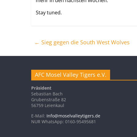
mehr in den nächsten Wochen.
Stay tuned.
←
Sieg gegen die South West Wolves
AFC Mosel Valley Tigers e.V.
Präsident
Sebastian Bach
Grubenstraße 82
56759 Leienkaul
E-Mail:
Info@moselvalleytigers.de
NUR WhatsApp: 0160-95495681