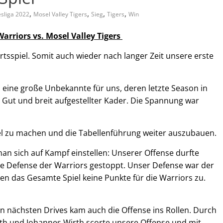
,
,
,
,
sliga 2022
Mosel Valley Tigers
Sieg
Tigers
Win
rriors vs. Mosel Valley Tigers
tsspiel. Somit auch wieder nach langer Zeit unsere erste
eine große Unbekannte für uns, deren letzte Season in
 Gut und breit aufgestellter Kader. Die Spannung war
el zu machen und die Tabellenführung weiter auszubauen.
an sich auf Kampf einstellen: Unserer Offense durfte
ie Defense der Warriors gestoppt. Unser Defense war der
ßen das Gesamte Spiel keine Punkte für die Warriors zu.
n nächsten Drives kam auch die Offense ins Rollen. Durch
th und Johannes Wirth scorte unsere Offense und mit