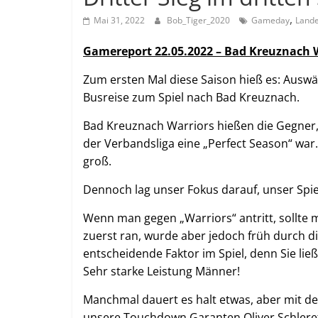
,
Mai 31, 2022
Bob_Tiger_2020
Gameday
Lande
Gamereport 22.05.2022 – Bad Kreuznach Wa
Zum ersten Mal diese Saison hieß es: Auswär
Busreise zum Spiel nach Bad Kreuznach.
Bad Kreuznach Warriors hießen die Gegner, 
der Verbandsliga eine „Perfect Season“ war.
groß.
Dennoch lag unser Fokus darauf, unser Spi
Wenn man gegen „Warriors“ antritt, sollte m
zuerst ran, wurde aber jedoch früh durch d
entscheidende Faktor im Spiel, denn Sie lie
Sehr starke Leistung Männer!
Manchmal dauert es halt etwas, aber mit de
unsere Touchdown Garanten Oliver Schlere