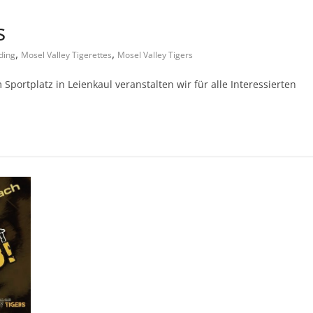
s
,
,
ding
Mosel Valley Tigerettes
Mosel Valley Tigers
portplatz in Leienkaul veranstalten wir für alle Interessierten