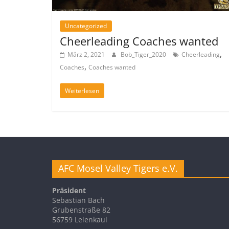
Uncategorized
Cheerleading Coaches wanted
,
März 2, 2021
Bob_Tiger_2020
Cheerleading
,
Coaches
Coaches wanted
Weiterlesen
AFC Mosel Valley Tigers e.V.
Präsident
Sebastian Bach
Grubenstraße 82
56759 Leienkaul