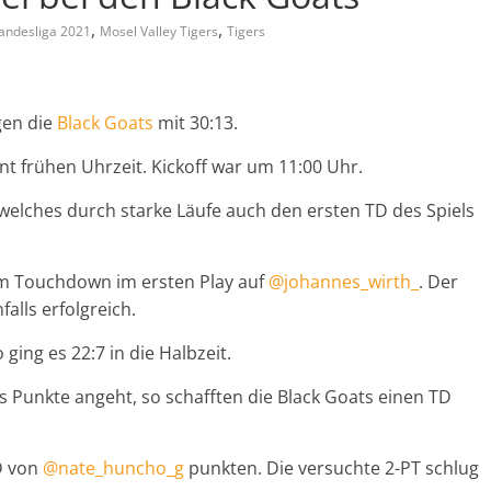
,
,
andesliga 2021
Mosel Valley Tigers
Tigers
gen die
Black Goats
mit 30:13.
nt frühen Uhrzeit. Kickoff war um 11:00 Uhr.
elches durch starke Läufe auch den ersten TD des Spiels
em Touchdown im ersten Play auf
@johannes_wirth_
. Der
alls erfolgreich.
ging es 22:7 in die Halbzeit.
s Punkte angeht, so schafften die Black Goats einen TD
D von
@nate_huncho_g
punkten. Die versuchte 2-PT schlug